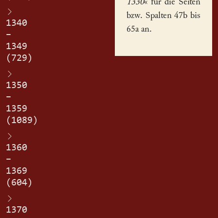
1330
« für die Seiten
bzw. Spalten 47b bis
1340
65a an.
–
1349
(729)
1350
–
1359
(1089)
1360
–
1369
(604)
1370