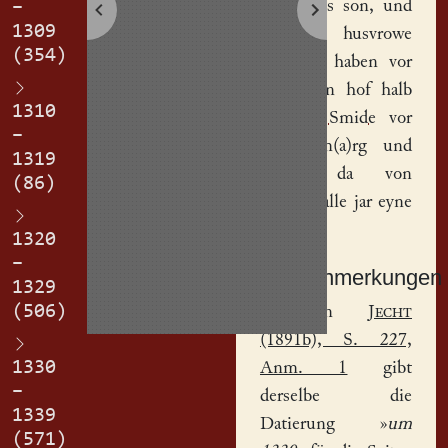
Trutwines
son, und
–
1309
sine husvrowe
(354)
Elzebeth
haben vor
sazct iren
hof
halb
1310
Peczold Smide
vor
–
zchen m(a)rg und
1319
sullen da von
(86)
gebe(n) alle jar eyne
m(a)rg.
1320
–
Sachanmerkungen
1329
(506)
[
1
] In
Jecht
(1891b), S. 227,
1330
Anm. 1
gibt
–
derselbe die
1339
Datierung »
um
(571)