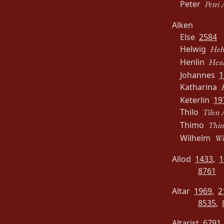
Peter
Petri 
Alken
Else
2584
Helwig
Hel
Henlin
Henl
Johannes
1
Katharina
Keterlin
19
Thilo
Tilen 
Thimo
Thim
Wilhelm
Wi
Allod
1433
,
1
8761
Altar
1969
,
2
8535
,
Altarist
6791