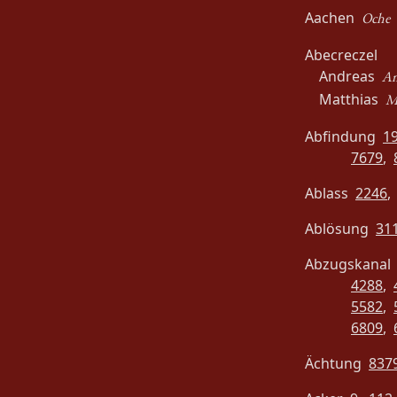
Aachen
Oche
Abecreczel
Andreas
An
Matthias
M
Abfindung
1
7679
,
Ablass
2246
Ablösung
31
Abzugskana
4288
,
5582
,
6809
,
Ächtung
837