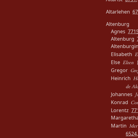
Altarlehen
67
Altenburg
Agnes
771
Altenburg
Altenburg
Elisabeth
E
Else
Elzen
Gregor
Gre
Heinrich
He
de Al
Johannes
J
Konrad
Con
Lorentz
77
Margaret
Martin
Mer 
6524