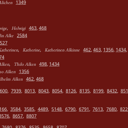
1349
Alichen
,
463
,
468
wige
Helwigi
2584
in Alke
527
,
,
462
,
463
,
1356
,
1434
Katherinen
Katherine
Katherinen Alkinne
74
,
498
,
1434
Alken
Thilo Alken
1356
o Alken
462
,
468
lhelm Alken
600
,
7939
,
8013
,
8043
,
8054
,
8126
,
8135
,
8199
,
8432
,
85
166
,
3584
,
3585
,
4489
,
5148
,
6790
,
6791
,
7613
,
7680
,
822
8576
,
8657
,
8807
,
7680
,
8376
,
8535
,
8658
,
8707