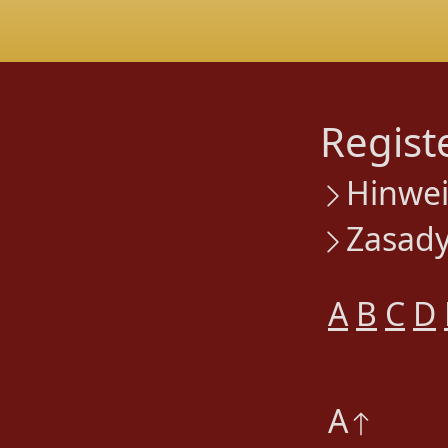
Regist
Hinwei
Zasady
A
B
C
D
A