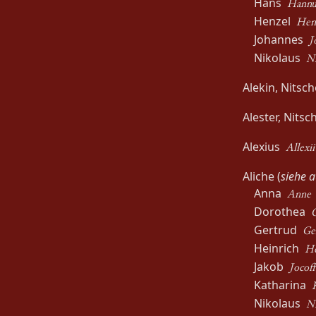
Hans
Hannu
Henzel
Henc
Johannes
J
Nikolaus
Ni
Alekin, Nitsc
Alester, Nits
Alexius
Allexii
Aliche (
siehe 
Anna
Anne
Dorothea
Gertrud
Ge
Heinrich
He
Jakob
Jocoff
Katharina
Nikolaus
Ni