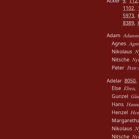
Acker
9
,
112
1102
,
5973
,
8389
,
Adam
Adamm
Agnes
Agne
Nikolaus
N
Nitsche
Ny
Peter
Petir
Adelar
8050
Else
Elzen
Gunzel
Gnc
Hans
Hannu
Henzel
Henc
Margaret
Nikolaus
Ny
Nitsche
Nyt