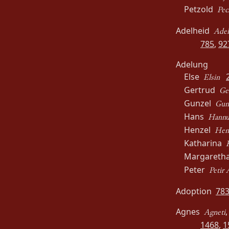
Petzold
Pec
Adelheid
Adel
785
,
92
Adelung
Else
Elsin
Gertrud
Ge
Gunzel
Gunc
Hans
Hannu
Henzel
Henc
Katharina
Margaret
Peter
Petir 
Adoption
78
Agnes
Agneti
1468
,
1