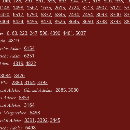
,
146
,
185
,
291
,
591
,
593
,
697
,
704
,
731
,
915
,
916
,
938
,
1
1148
,
1498
,
1567
,
1635
,
2615
,
2724
,
3213
,
4907
,
5172
,
53
6420
,
6517
,
6790
,
6832
,
6845
,
7434
,
7454
,
8093
,
8300
,
83
8404
,
8424
,
8455
,
8474
,
8526
,
8645
,
8650
,
8738
,
8793
,
88
8
,
63
,
223
,
247
,
598
,
4390
,
4481
,
5037
es
4819
tin
6154
yclos Adam
6251
tsche Adam
4819
,
4822
 Adam
,
8084
,
8426
,
2880
,
3164
,
3392
Elze
,
2885
,
3080
zil Adelar
Gnczil Adelars
8853
s Adeler
3164
zil Adelars
ha
6498
Margarethen
3391
,
3392
,
3445
ckil Adelar
6498
sche Adeler