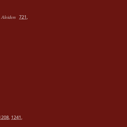
,
721
,
Aleiders
1208
,
1241
,