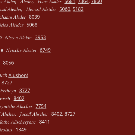
,
,
5681
,
7364
,
7860
s Alider
Aleder
Hans Alader
,
5060
,
5182
zil Aleider
Henczil Aletder
8039
ohanni Alader
5068
clos Aleider
he
3953
Niczen Alekin
che
6749
Nytsche Alester
8056
auch
Alushen
)
8727
8727
Oretheyn
8402
rusch
7754
ynriche Alischer
,
8402
,
8727
 Alicher
Jocoff Alischer
8411
Kethe Alischerynne
1349
colaus