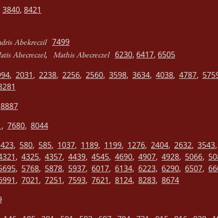
3840
,
8421
7499
dris Abekreczil
,
6230
,
6417
,
6505
atis Abecreczel
Mathis Abecreczel
994
,
2031
,
2238
,
2256
,
2560
,
3598
,
3634
,
4038
,
4787
,
575
8281
,
8887
1
,
7680
,
8044
l
423
,
580
,
585
,
1037
,
1189
,
1199
,
1276
,
2404
,
2632
,
3543
4321
,
4325
,
4357
,
4439
,
4545
,
4690
,
4907
,
4928
,
5066
,
50
5695
,
5768
,
5878
,
5937
,
6017
,
6134
,
6223
,
6290
,
6507
,
66
6991
,
7021
,
7251
,
7593
,
7621
,
8124
,
8283
,
8674
9