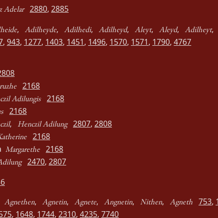
2880
,
2885
z Adelar
,
,
,
,
,
,
heide
Adilheyde
Adilhedi
Adilheyd
Aleyt
Aleyd
Adilheyt
7
,
943
,
1277
,
1403
,
1451
,
1496
,
1570
,
1571
,
1790
,
4767
2808
2168
ruzhe
2168
zil Adilungis
2168
s
,
2807
,
2808
zil
Henczil Adilung
2168
Katherine
ha
2168
Margarethe
2470
,
2807
Adilung
36
,
,
,
,
,
,
753
,
Agnethen
Agnetin
Agnete
Angnetin
Nithen
Agneth
575
,
1648
,
1744
,
2310
,
4235
,
7740