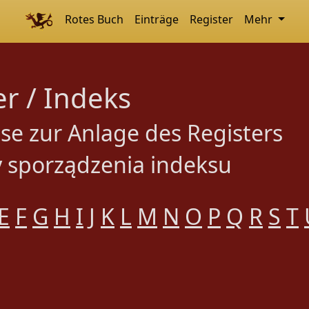
Rotes Buch
Einträge
Register
Mehr
er / Indeks
se zur Anlage des Registers
 sporządzenia indeksu
E
F
G
H
I
J
K
L
M
N
O
P
Q
R
S
T