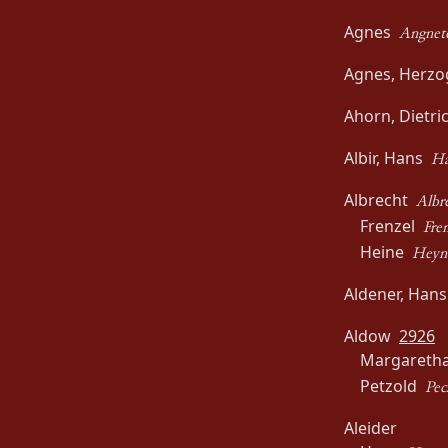
Agnes
Angnete
Agnes, Herzo
Ahorn, Dietr
Albir, Hans
Ha
Albrecht
Albr
Frenzel
Fren
Heine
Heyne
Aldener, Han
Aldow
2926
Margaret
Petzold
Pec
Aleider