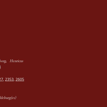
,
borg
Henricus
3
27
,
2353
,
2605
deburg(es)