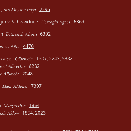
2296
, des Meyster mayt
gin v. Schweidnitz
6369
Herzogin Agnes
ich
6392
Ditherich Ahorn
4470
nnus Albir
,
1307
,
2242
,
5882
echtes
Olberecht
8282
czil Albrechte
2048
 Albrecht
s
7397
Hans Aldener
ha
1854
Margarethin
1854
,
2023
zsh Aldow