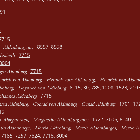
91
5
7715
in
8557
,
8558
Aldenburgynne
7715
lizabeth
8004
7715
gor Altenburg
,
,
nrich von Aldenburg
Henrich vom Aldenborg
Heinrich von Alden
,
8
,
15
,
30
,
785
,
1208
,
1523
,
210
dinborg
Heynrich von Aldinburg
7715
ohannes Aldenberg
,
,
1701
,
17
rad Aldinburg
Conrad von Aldinburg
Cunad Aldinburg
15
ha
,
1727
,
2605
,
8140
Margarethen
Margarethe Aldemburgynne
,
,
,
tin Aldenburge
Mertin Aldenburg
Mertin Aldemburges
Mertin Al
,
7185
,
7257
,
7624
,
7715
,
8004