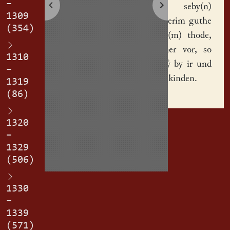
–
wirthe, seby(n)
1309
mark an erim guthe
(354)
noch eri(m) thode,
stirbet her vor, so
1310
blyben s by ir und
–
by eri(n) kinden.
1319
(86)
1320
–
1329
(506)
1330
–
1339
(571)