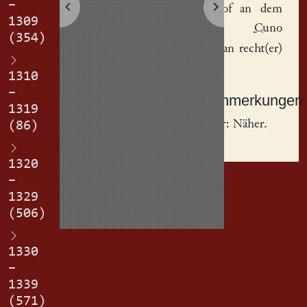
–
eri(n)
hof
an dem
1309
grabi(n)
Cuno
(354)
1
Nether
an recht(er)
dingstat.
1310
–
Sachanmerkungen
1319
[
1
] Neter: Näher.
(86)
1320
–
1329
(506)
1330
–
1339
(571)