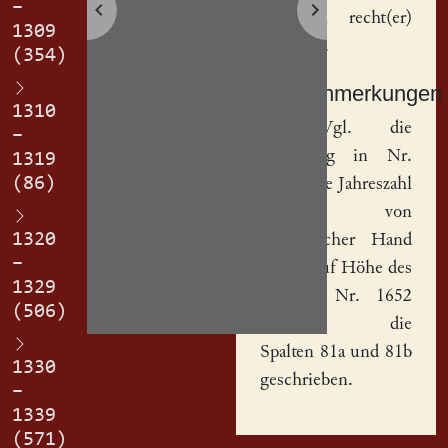
–
erbe an recht(er)
1309
ding stat.
(354)
Sachanmerkungen
1310
[
1
] Vgl. die
–
Datierung in Nr.
1319
(86)
1652. Die Jahreszahl
wurde von
1320
neuzeitlicher Hand
–
erneut auf Höhe des
1329
Eintrags Nr. 1652
(506)
zwischen die
Spalten 81a und 81b
1330
geschrieben.
–
1339
(571)