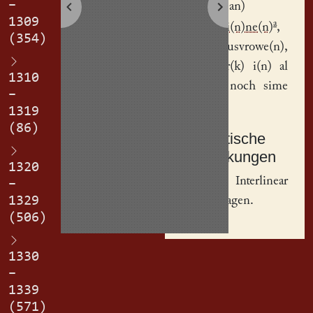
–
Doroth(ean)
1309
a
P(ri)siopi(n)ne(n)
,
(354)
siner husvrowe(n),
50 m(a)r(k) i(n) al
1310
sin gut noch sime
–
tode.
1319
(86)
Textkritische
Anmerkungen
1320
a
Interlinear
–
nachgetragen.
1329
(506)
1330
–
1339
(571)