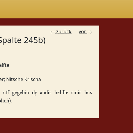
zurück
vor
Spalte 245b)
älfte
er
;
Nitsche Krischa
 uff gegebin dy andir
helffte
sinis
hus
lich).