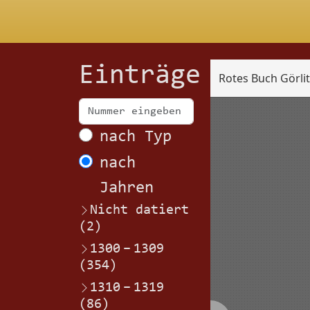
Einträge
Rotes Buch Görli
Scan
nach Typ
nach
Jahren
Nicht datiert
(2)
1300
–
1309
(354)
1310
–
1319
(86)