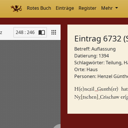
Rotes Buch
Einträge
Register
Mehr
tz
248 : 246
Eintrag 6732 (
Betreff: Auflassung
Datierung: 1394
Schlagwörter:
Teilung, H
Orte:
Haus
Personen:
Henzel Günth
H(e)nczil Gunth(er)
hat
Ny[tschen] Crischaw
er(p