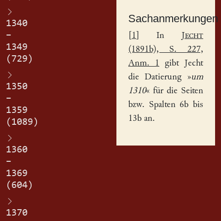
Sachanmerkungen
1340
–
[
1
] In
Jecht
1349
(1891b), S. 227,
(729)
Anm. 1
gibt Jecht
die Datierung »
um
1350
1310
« für die Seiten
–
bzw. Spalten 6b bis
1359
13b an.
(1089)
1360
–
1369
(604)
1370