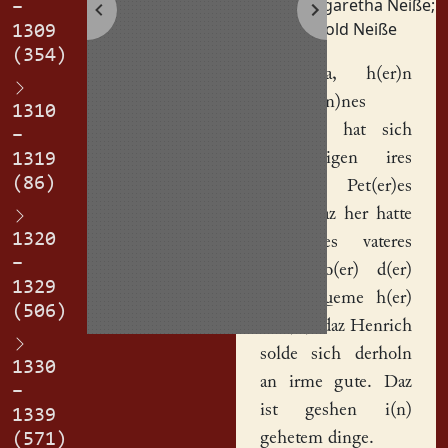
Margaretha Neiße
;
–
Petzold Neiße
1309
(354)
Margarata
, h(er)n
Sidelma(n)nes
1310
tocht(er), hat sich
–
vor zcigen ires
1319
(86)
kind(er) Pet(er)es
gutes, daz her hatte
1320
an sines vateres
–
erbe, ub(er) d(er)
1329
Nize. Queme h(er)
(506)
wid(er), daz
Henrich
solde sich derholn
1330
an irme gute. Daz
–
ist geshen i(n)
1339
gehetem dinge.
(571)