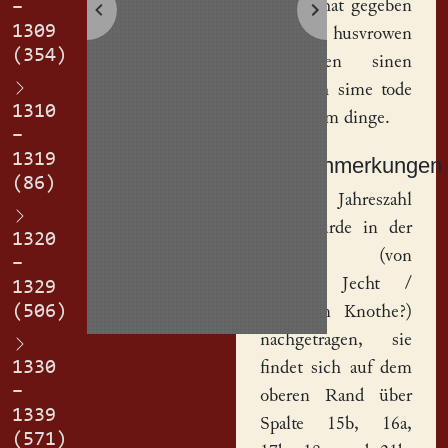
genant, hat gegeben
–
1309
siner husvrowen
(354)
Katherinen
sinen
hof
noch sime tode
1310
in iehetem dinge.
–
1319
Sachanmerkungen
(86)
[
1
] Die Jahreszahl
1309 wurde in der
1320
Neuzeit (von
–
Richard Jecht /
1329
(506)
Hermann Knothe?)
nachgetragen, sie
1330
findet sich auf dem
–
oberen Rand über
1339
Spalte 15b, 16a,
(571)