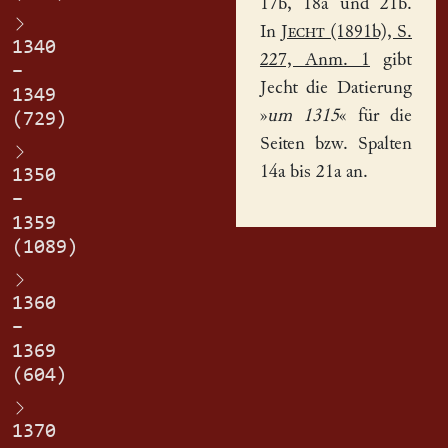
17b, 18a und 21b.
In
Jecht
(1891b), S.
1340
227, Anm. 1
gibt
–
Jecht die Datierung
1349
»
um 1315
« für die
(729)
Seiten bzw. Spalten
14a bis 21a an.
1350
–
1359
(1089)
1360
–
1369
(604)
1370