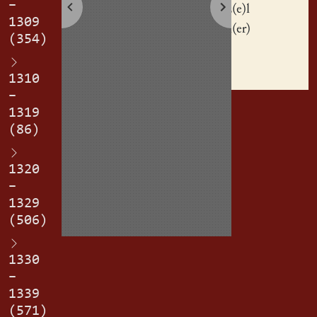
–
Ffre(n)cz(e)l
1309
Happhen(er)
(354)
er(blich).
1310
–
1319
(86)
1320
–
1329
(506)
1330
–
1339
(571)