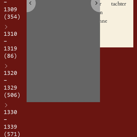
–
hoff
ir tachter
1309
Kath(er)in
(354)
Gerwyginne
er(blich).
1310
–
1319
(86)
1320
–
1329
(506)
1330
–
1339
(571)