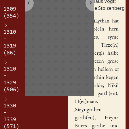
Nikolaus Vogt
;
–
Tietze Stolzenberg
1309
(354)
Hannus Gythan
hat
of gegeb(e)n hern
1310
Joh(ann)es
, syme
–
sone,
Ticze(n)
1319
(86)
Stolczinbergis
halbe
hs
, dryczen grose
1320
mit dryen hellern of
–
de(m)
garthin
kegen
1329
Klepfilswalde
,
Nikil
(506)
Voythes
garth(en),
H(er)mans
1330
Steyngrubers
–
garth(en),
Heyne
1339
Kuers
garthe und
(571)