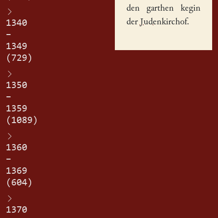
den garthen kegin
der
Judenkirchof
.
1340
–
1349
(729)
1350
–
1359
(1089)
1360
–
1369
(604)
1370