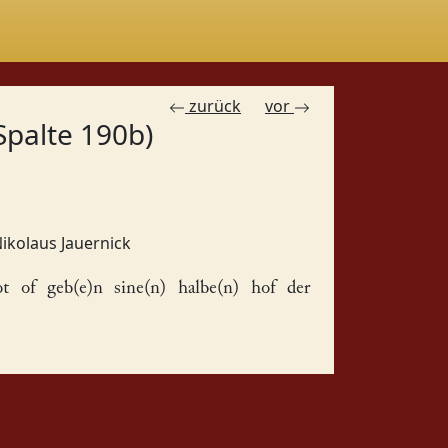
zurück
vor
Spalte 190b)
ikolaus Jauernick
 of geb(e)n sine(n) halbe(n)
hof
der