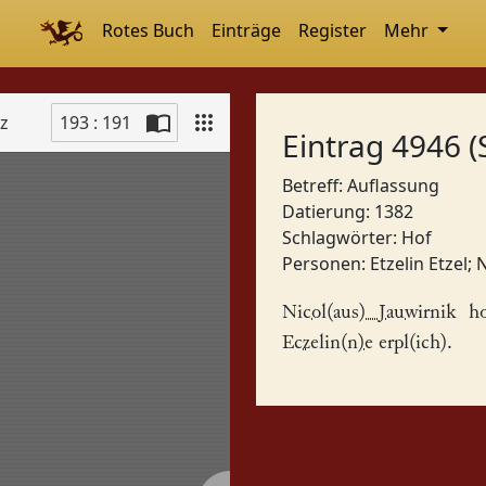
Rotes Buch
Einträge
Register
Mehr
tz
193 : 191
Eintrag 4946 (
Betreff: Auflassung
Datierung: 1382
Schlagwörter:
Hof
Personen:
Etzelin Etzel
;
N
Nicol(aus) Jauwirnik
hot
Eczelin(n)e
erpl(ich).