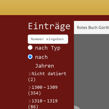
Einträge
Rotes Buch Görli
Scan
nach Typ
nach
Jahren
Nicht datiert
(2)
1300
–
1309
(354)
1310
–
1319
(86)