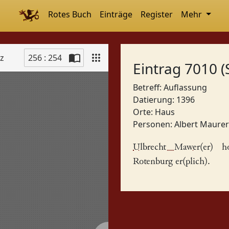
Rotes Buch
Einträge
Register
Mehr
tz
256 : 254
Eintrag 7010 (
Betreff: Auflassung
Datierung: 1396
Orte:
Haus
Personen:
Albert Maurer
Ulbrecht Mawer(er)
ho
Rotenburg
er(plich).