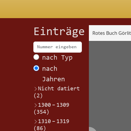
Einträge
Rotes Buch Görli
Scan
nach Typ
nach
Jahren
Nicht datiert
(2)
1300
–
1309
(354)
1310
–
1319
(86)