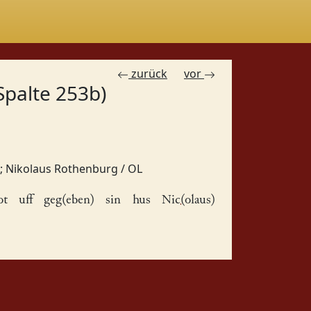
zurück
vor
Spalte 253b)
;
Nikolaus Rothenburg / OL
t uff geg(eben) sin
hus
Nic(olaus)