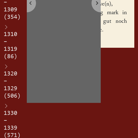
–
husvrouwe(n),
1309
czwenczig mark in
(354)
alle sin gut noch
sime tode.
1310
–
1319
(86)
1320
–
1329
(506)
1330
–
1339
(571)