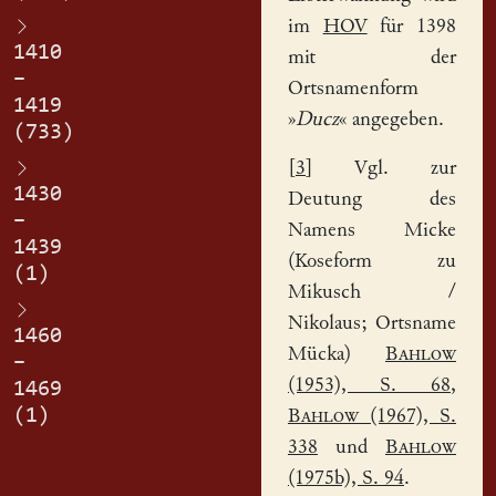
im
HOV
für 1398
1410
mit der
–
Ortsnamenform
1419
»
Ducz
« angegeben.
(733)
[
3
] Vgl. zur
1430
Deutung des
–
Namens Micke
1439
(Koseform zu
(1)
Mikusch /
Nikolaus; Ortsname
1460
Mücka
)
Bahlow
–
(1953), S. 68
,
1469
(1)
Bahlow
(1967), S.
338
und
Bahlow
(1975b), S. 94
.