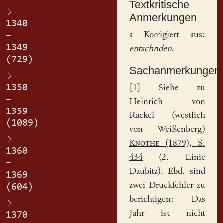
Textkritische
Anmerkungen
1340
a
Korrigiert aus:
–
1349
entschnden
.
(729)
Sachanmerkungen
1350
[
1
] Siehe zu
–
Heinrich von
1359
Rackel (westlich
(1089)
von Weißenberg)
Knothe
(1879), S.
1360
434
(2. Linie
–
Daubitz). Ebd. sind
1369
zwei Druckfehler zu
(604)
berichtigen: Das
Jahr ist nicht
1370