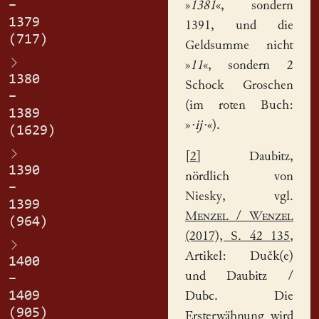
–
»
1381
«, sondern
1379
1391, und die
(717)
Geldsumme nicht
»
11
«, sondern 2
1380
Schock Groschen
–
(im roten Buch:
1389
»
·ij·
«).
(1629)
[
2
] Daubitz,
1390
nördlich von
–
Niesky, vgl.
1399
Menzel
/
Wenzel
(964)
(2017), S. 42 135
,
Artikel: Dučk(e)
1400
und Daubitz /
–
1409
Dubc. Die
(905)
Ersterwähnung wird