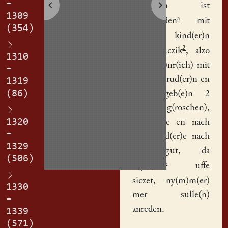
–
brud(er)n ist
1309
a
entscheiden
mit
(354)
Stislows
kind(er)n
2
vom Duczik
, alzo
1310
daz H(ei)nr(ich) mit
–
sine(n) brud(er)n en
1319
(86)
hat gegeb(e)n 2
(schock) g(roschen),
1320
un(d) sie en nach
–
sine brud(er)e nach
1329
daz gut, da
(506)
3
My(c)ke
uffe
siczet, ny(m)m(er)
1330
mer sulle(n)
–
anreden
.
1339
(571)