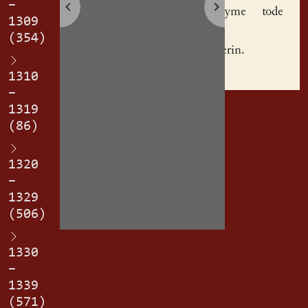
–
noch syme tode
1309
Katherin
(354)
Vorkeuflerin
.
1310
–
1319
(86)
1320
–
1329
(506)
1330
–
1339
(571)