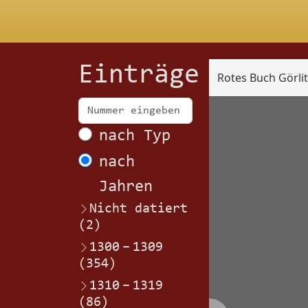
Einträge
Rotes Buch Görli
Scan
nach Typ
nach
Jahren
Nicht datiert
(2)
1300
–
1309
(354)
1310
–
1319
(86)