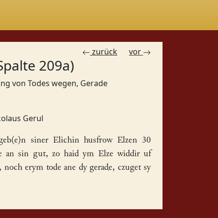
zurück
vor
Spalte 209a)
gung von Todes wegen, Gerade
kolaus Gerul
eb(e)n siner Elichin husfrow
Elzen
30
 an sin gut, zo haid ym Elze widdir uf
id, noch erym tode ane dy
gerade
, czuget sy