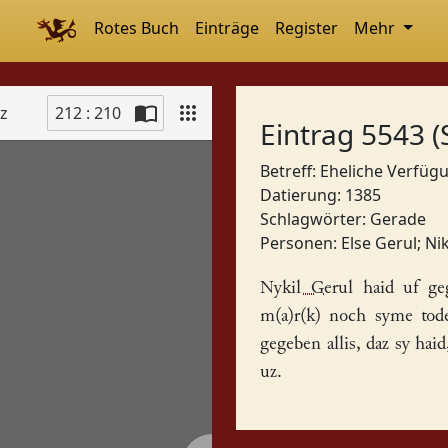
Rotes Buch
Einträge
Register
Mehr
tz
212 : 210
Eintrag 5543 (
Betreff: Eheliche Verfü
Datierung: 1385
Schlagwörter:
Gerade
Personen:
Else Gerul
;
Ni
Nykil Gerul
haid uf geg
m(a)r(k) noch syme tode
gegeben allis, daz sy ha
uz.