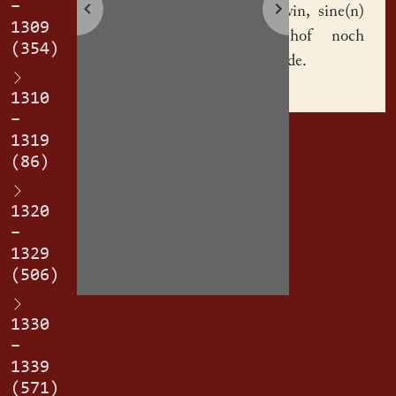
–
husvrouwin, sine(n)
1309
halbin hof noch
(354)
sime thode.
1310
–
1319
(86)
1320
–
1329
(506)
1330
–
1339
(571)