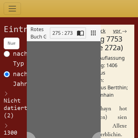
Einträge
Rotes
zurück
vor
275 : 273
Buch Görlitz
Eintrag 7753
Scan
(Spalte 272a)
nach
Betreff: Auflassung
Typ
Datierung: 1406
Orte:
Haus
nach
Personen:
Jahren
Alexius Bertthin
;
Ottenhain
Nicht
datiert
Otthe(n)hayn
hot
(2)
ufg(egeben) sien
haws
Allexe
1300
Berwige
erblichin.