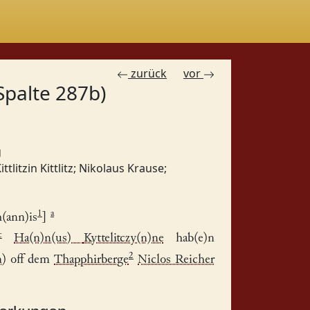
zurück
vor
Spalte 287b)
g
ittlitzin Kittlitz
;
Nikolaus Krause
;
1
a
h(ann)is
]
c
Ha(n)n(us)
Kyttelitczy(n)ne
hab(e)n
2
n)
off dem
Thapphirberge
Niclos Reicher