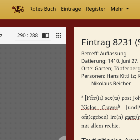
Rotes Buch
Einträge
Register
Mehr
tz
290 : 288
Eintrag 8231 (
Betreff: Auflassung
Datierung: 1410. Juni 27.
Orte:
Garten
;
Töpferber
Personen:
Hans Kittlitz
;
K
Nikolaus Reicher
a
[Ffer(ia) sex(ta) post Jo
b
Niclos Crawse
[und]
ofg(egeben) ire(n)
garte(
mit allem rechte.