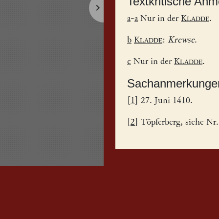
Textkritische An
a
-
a
Nur in der
Kladde
.
b
Kladde
:
Krewse
.
c
Nur in der
Kladde
.
Sachanmerkunge
[
1
] 27. Juni 1410.
[
2
] Töpferberg, siehe Nr.