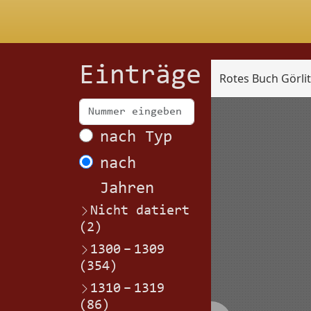
Einträge
Rotes Buch Görli
Scan
nach Typ
nach
Jahren
Nicht datiert
(2)
1300
–
1309
(354)
1310
–
1319
(86)