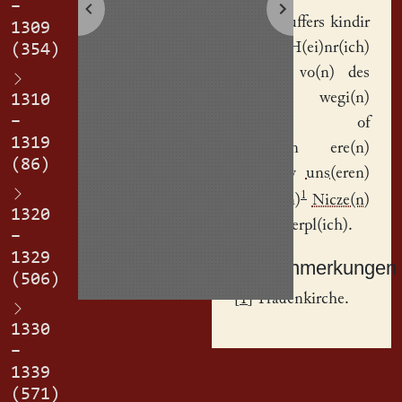
–
Petir Louffers
kindir
1309
un(d)
H(ei)nr(ich)
(354)
Ebirhart
vo(n) des
rotis
wegi(n)
1310
–
hab(e)n of
1319
gegeb(e)n ere(n)
(86)
gartin
by
uns(eren)
1
vrouwe(n)
Nicze(n)
1320
Cyne(n)
erpl(ich).
–
1329
Sachanmerkungen
(506)
[
1
] Frauenkirche.
1330
–
1339
(571)