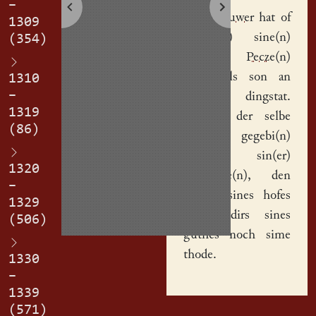
–
Nikil Bruwer
hat of
1309
gegebi(n) sine(n)
(354)
hof
Pecze(n)
Gu(n)czils
son an
1310
–
recht(er) dingstat.
1319
So hat der selbe
(86)
Pecz of gegebi(n)
Elsin
, sin(er)
1320
husvrowe(n), den
–
dritteyl
sines hofes
1329
und andirs sines
(506)
guthes noch sime
thode.
1330
–
1339
(571)