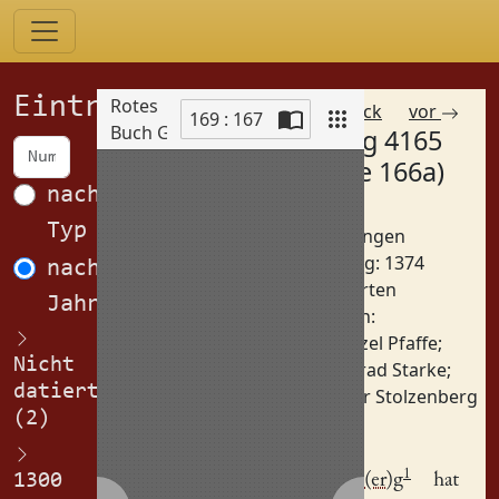
Einträge
Rotes
zurück
vor
169 : 167
Buch Görlitz
Eintrag 4165
Scan
(Spalte 166a)
nach
Betreff:
Typ
Auflassungen
Datierung: 1374
nach
Orte:
Garten
Jahren
Personen:
Henzel Pfaffe
;
Nicht
Konrad Starke
;
datiert
Peter Stolzenberg
(2)
Pet(er)
1
1300
Stalczinb(er)g
hat