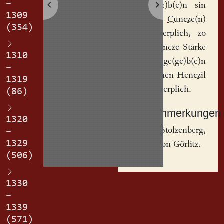
–
uf ge(ge)b(e)n sin
1309
garthe(n)
Cuncze(n)
(354)
Starkin
erplich, zo
ha[t] Cuncze Starke
1310
wedir uf ge(ge)b(e)n
–
den garthen
Henczil
1319
Fphaffin
erplich.
(86)
Sachanmerkungen
1320
[
1
] Stolzenberg,
–
1329
östlich von Görlitz.
(506)
1330
–
1339
(571)