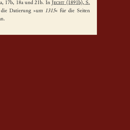
a, 17b, 18a und 21b. In
Jecht
(1891b), S.
 die Datierung »
um 1315
« für die Seiten
an.