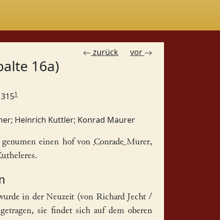
zurück
vor
palte 16a)
1
 1315
mer
;
Heinrich Kuttler
;
Konrad Maurer
 genumen einen
hof
von
Conrade Murer
,
utheleres
.
n
wurde in der Neuzeit (von Richard Jecht /
tragen, sie findet sich auf dem oberen