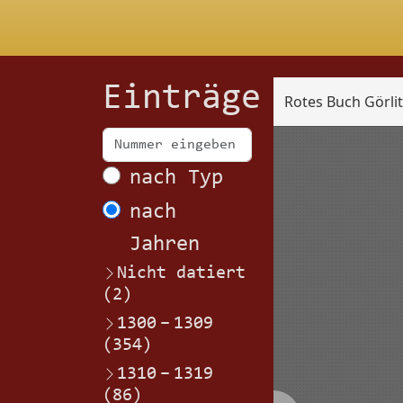
Einträge
Rotes Buch Görli
Scan
nach Typ
nach
Jahren
Nicht datiert
(2)
1300
–
1309
(354)
1310
–
1319
(86)