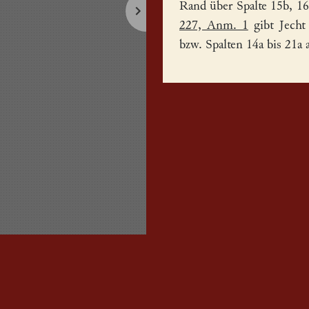
Rand über Spalte 15b, 16
227, Anm. 1
gibt Jecht
bzw. Spalten 14a bis 21a 