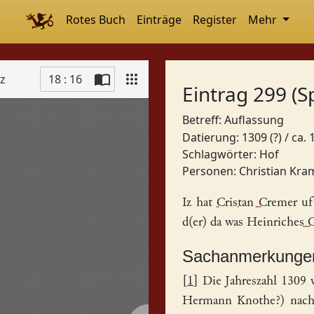
Rotes Buch
Einträge
Register
Mehr
tz
18 : 16
Eintrag 299 (S
Betreff: Auflassung
Datierung: 1309 (?) / ca.
Schlagwörter:
Hof
Personen:
Christian Kra
Iz hat
Cristan Cremer
uf
d(er) da was
Heinriches C
Sachanmerkunge
[
1
] Die Jahreszahl 1309 
Hermann Knothe?) nachge