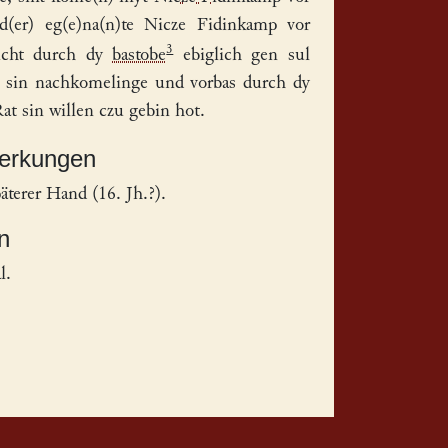
d(er) eg(e)na(n)te Nicze Fidinkamp vor
3
zucht durch dy
bastobe
ebiglich gen sul
 sin nachkomelinge und vorbas durch dy
at sin willen czu gebin hot.
merkungen
terer Hand (16. Jh.?).
n
l.