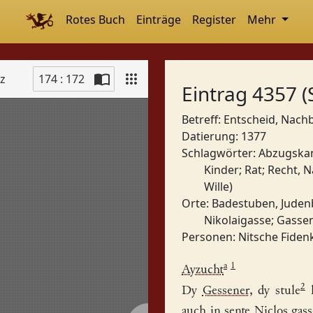
Rotes Buch
Einträge
Register
Mehr
tz
174 : 172
Eintrag 4357 (
Betreff: Entscheid, Nach
Datierung: 1377
Schlagwörter:
Abzugska
Kinder
;
Rat
;
Recht, 
Wille)
Orte:
Badestuben, Jude
Nikolaigasse
;
Gassen
Personen:
Nitsche Fide
a
1
Ayzucht
2
Dy
Gessener
, dy stule
h
auch in
sente Niclos gass