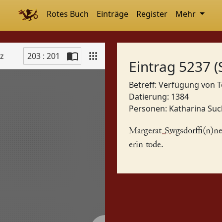
Rotes Buch
Einträge
Register
Mehr
tz
203 : 201
Eintrag 5237 (
Betreff: Verfügung von
Datierung: 1384
Personen:
Katharina Suc
Margerat Swgsdorffi(n)n
erin tode.